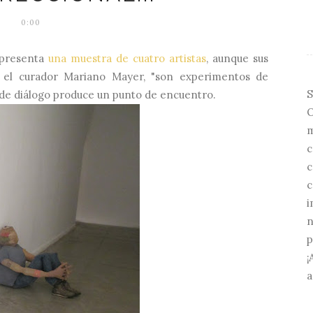
0:00
 presenta
una muestra de cuatro artistas
, aunque sus
n el curador Mariano Mayer, "son experimentos de
S
a de diálogo produce un punto de encuentro.
O
m
c
c
c
i
n
p
¡
a