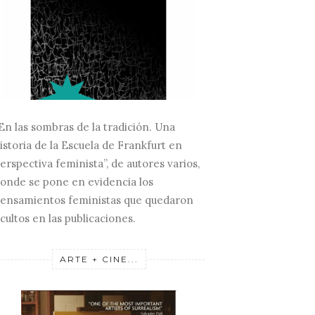
En las sombras de la tradición. Una
istoria de la Escuela de Frankfurt en
erspectiva feminista”, de autores varios,
onde se pone en evidencia los
IJA ESCRIBE SOBRE
ACERO EN EQUILIBRIO
FLOR
ensamientos feministas que quedaron
BRA DE LA...
(PART
cultos en las publicaciones.
ARTE + CINE...