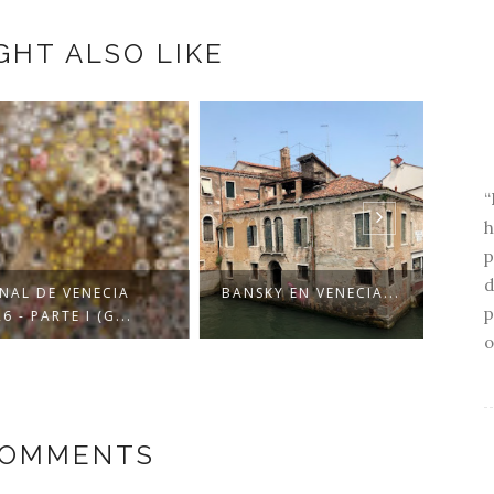
GHT ALSO LIKE
“
h
p
d
AL DE VENECIA
BANSKY EN VENECIA...
LA H
p
- PARTE I (G...
LA O
o
COMMENTS