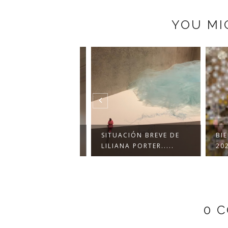
YOU MI
 ARS+NATURA...
SITUACIÓN BREVE DE
BIEN
E I)
LILIANA PORTER.....
2026 
0 