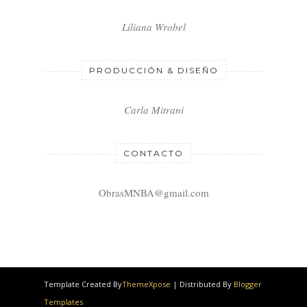
Liliana Wrobel
PRODUCCIÓN & DISEÑO
Carla Mitrani
CONTACTO
ObrasMNBA@gmail.com
Template Created By
ThemeXpose
| Distributed By
Blogger
Templates