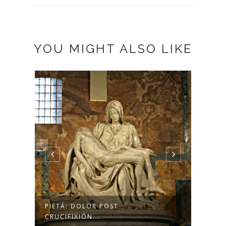
YOU MIGHT ALSO LIKE
PIETÁ: DOLOR POST
PASC
CRUCIFIXIÓN...