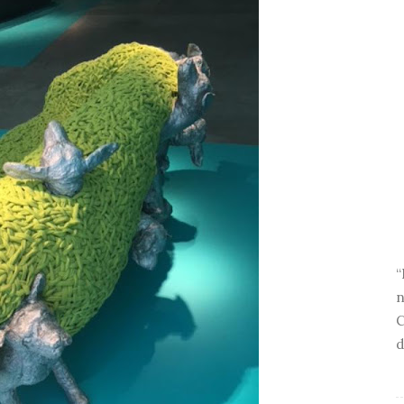
“
n
C
d