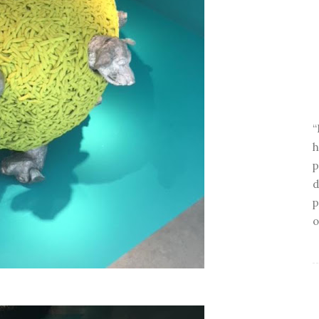
“
h
p
d
p
o