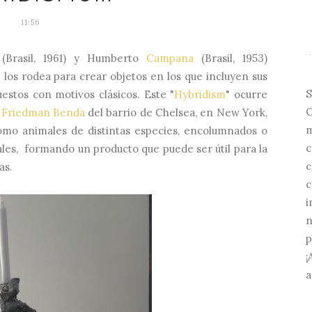
11:56
(Brasil, 1961) y Humberto
Campana
(Brasil, 1953)
los rodea para crear objetos en los que incluyen sus
S
estos con motivos clásicos. Este "
Hybridism
" ocurre
O
a Friedman Benda
del barrio de Chelsea, en New York,
m
como animales de distintas especies, encolumnados o
c
les, formando un producto que puede ser útil para la
c
as.
c
i
n
p
¡
a