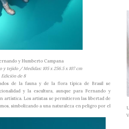
Fernando y Humberto Campana
o y tejido / Medidas: 105 x 256.5 x 107 cm
Edición de 8
os de la fauna y de la flora típica de Brasil se
cionalidad y la escultura, aunque para Fernando y
rtística. Los artistas se permitieron las libertad de
smos, simbolizando a una naturaleza en peligro por el
U
V