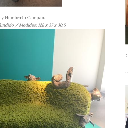
 y Humberto Campana
fundido / Medidas: 128 x 37 x 30,5
G