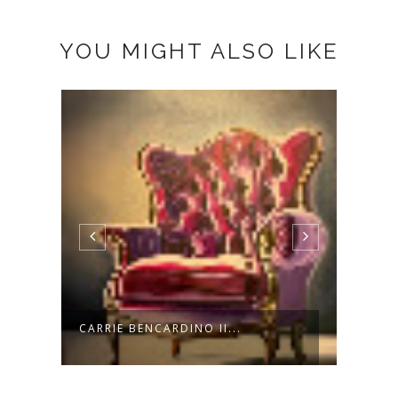
YOU MIGHT ALSO LIKE
CARRIE BENCARDINO II...
JENN
(RETR