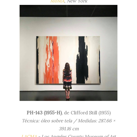
MoMA
, New York
PH-143 (1955-H)
, de Clifford Still (1955)
Técnica: óleo sobre tela / Medidas: 287.66 ×
391.16 cm
LACMA
- Los Angeles County Museum of Art