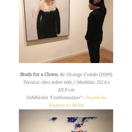
Study for a Clown
, de
George Condo (2009)
Técnica: óleo sobre tela / Medidas: 152.4 x
121.9 cm
Exhibición "Confrontation" -
Staatliche
Museen zu Berlin