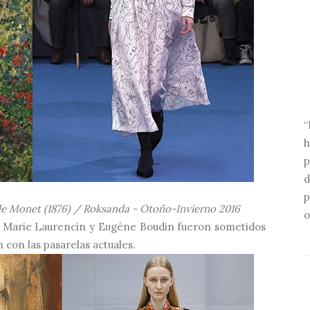
“
h
p
d
p
ude Monet (1876) / Roksanda
- Otoño-Invierno 2016
o
, Marie Laurencin y Eugéne Boudin fueron sometidos
n con las pasarelas actuales.