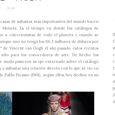
12:58
s casas de subastas más importantes del mundo hacen
 y Monets. Es el tiempo en donde los catálogos de
S
n a coleccionistas de todo el planeta y cuando se
O
aunque uno no tenga los 66.3 millones de dólares por
m
ps" de Vincent van Gogh el año pasado, estos eventos
c
 sólo para los conocedores de arte. De hecho, los
c
de moda pusieron su ojo entrenado sobre el catálogo
c
 a subastar una relación directa con lo que se vio en
i
de Pablo Picasso (1901), según ellos, hoy declina en un
n
p
¡
a