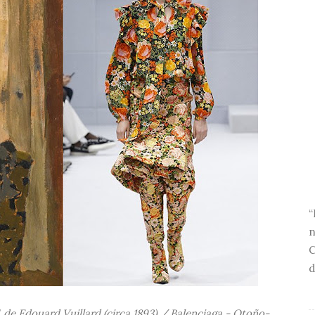
“
n
C
d
", de Edouard Vuillard (circa 1893) / Balenciaga
- Otoño-