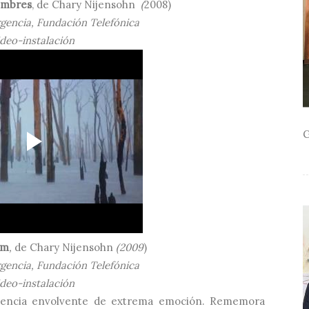
hombres
, de
Chary Nijensohn
(
2008)
gencia, Fundación Telefónica
deo-instalación
G
rm
,
de
Chary Nijensohn
(2009
)
gencia, Fundación Telefónica
deo-instalación
riencia envolvente de extrema emoción. Rememora