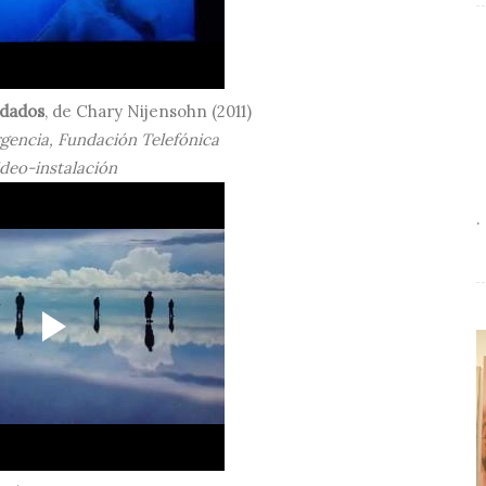
idados
, de
Chary Nijensohn
(2011)
gencia, Fundación Telefónica
deo-instalación
.