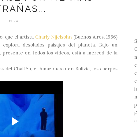
RAÑAS...
13:24
, que el artista
Charly Nijelsohn
(Buenos Aires, 1966)
S
explora desolados paisajes del planeta. Bajo un
O
, presente en todos los videos, está a merced de la
m
c
los del Chaltén, el Amazonas o en Bolivia,
los cuerpos
c
c
i
n
p
¡
a