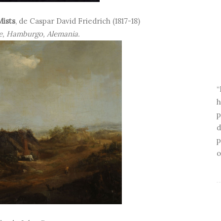
ists
, de Caspar David Friedrich (1817-18)
e, Hamburgo, Alemania.
“
h
p
d
p
o