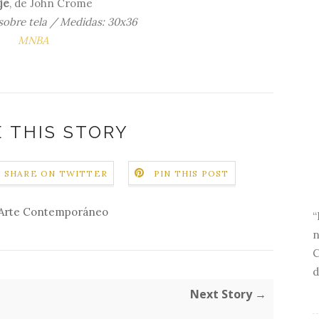
je
, de John Crome
 sobre tela / Medidas: 30x36
MNBA
 THIS STORY
SHARE ON TWITTER
PIN THIS POST
Arte Contemporáneo
“
n
C
d
Next Story →