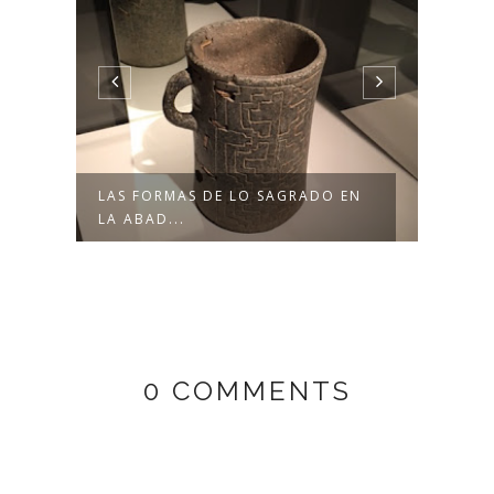
N
LAS FORMAS DE LO SAGRADO EN
LAS 
LA ABAD...
LA A
0 COMMENTS