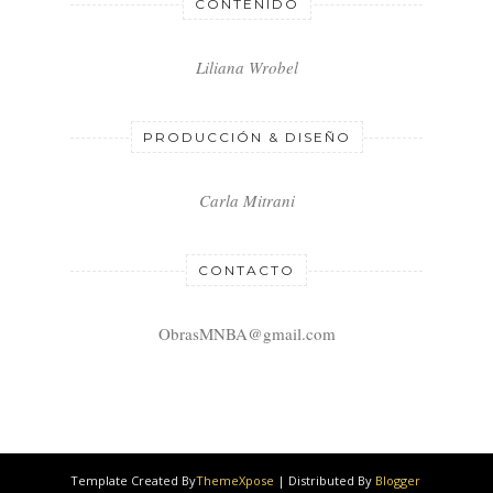
CONTENIDO
Liliana Wrobel
PRODUCCIÓN & DISEÑO
Carla Mitrani
CONTACTO
ObrasMNBA@gmail.com
Template Created By
ThemeXpose
| Distributed By
Blogger