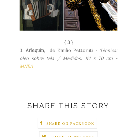
{
3
}
3.
Arlequin
, de Emilio Pettoruti -
Técnica:
óleo sobre tela / Medidas: 114 x 70 cm -
MNBA
SHARE THIS STORY
SHARE ON FACEBOOK
SHARE ON TWITTER