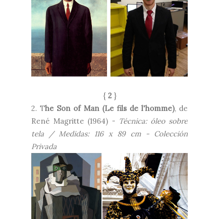
{
2
}
2. T
he Son of Man (Le fils de l'homme)
, de
René Magritte (1964) -
Técnica: óleo sobre
tela / Medidas: 116 x 89 cm - Colección
Privada