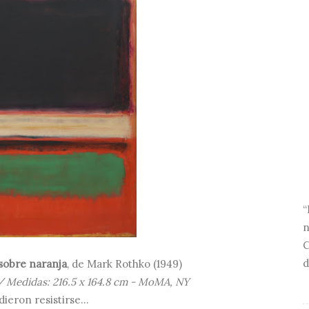
“
n
C
d
sobre naranja
, de
Mark Rothko (
1949)
 / Medidas: 216.5 x 164.8 cm - MoMA, NY
eron resistirse...