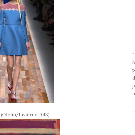
“
h
p
d
p
o
(Otoño/Invierno 2013)