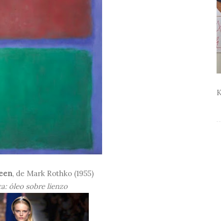
K
reen
, de
Mark Rothko (
1955)
a: óleo sobre lienzo