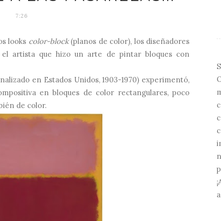
7:26
os looks
color-block
(planos de color), los diseñadores
 el artista que hizo un arte de pintar bloques con
S
O
nalizado en Estados Unidos, 1903-1970) experimentó,
m
mpositiva en bloques de color rectangulares, poco
c
bién de color.
c
c
i
n
p
¡
a