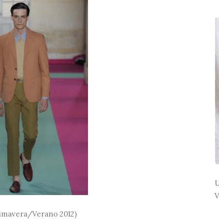
U
V
imavera/Verano 2012)