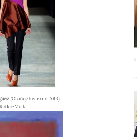
G
guez
(Otoño/Invierno 2013)
 Rotko-Moda...