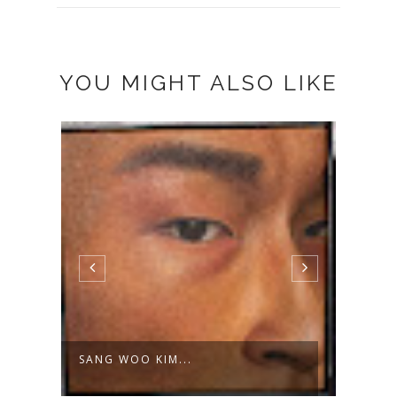
YOU MIGHT ALSO LIKE
SANG WOO KIM...
EL U
WEYA