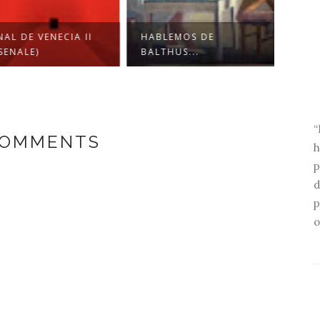
L DE VENECIA II
HABLEMOS DE
NADA
ENALE)
BALTHUS...
PAREC
“
COMMENTS
h
p
d
p
o