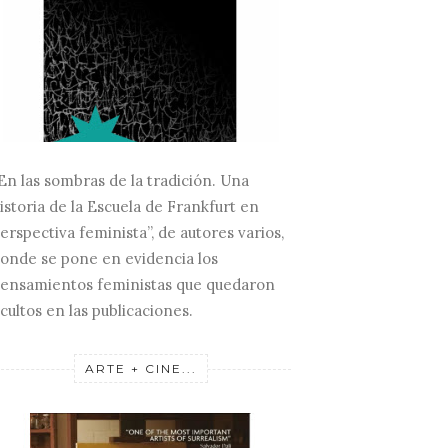
LOS ESPACIOS
 ES LO QUE
INVISIBLES DE CAI
CUAN
E...
LEI....
HABL
En las sombras de la tradición. Una
istoria de la Escuela de Frankfurt en
erspectiva feminista”, de autores varios,
onde se pone en evidencia los
ensamientos feministas que quedaron
cultos en las publicaciones.
ARTE + CINE...