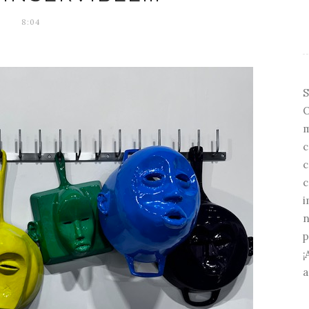
8:04
S
O
m
c
c
c
i
n
p
¡
a