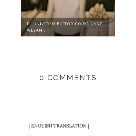
EL UNIVERSO PICTÓRICO DE ANNE
MARÍ
WEYAN...
VICTO
0 COMMENTS
|
ENGLISH TRANSLATION
|