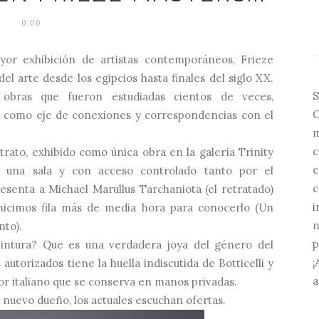
0:00
yor exhibición de artistas contemporáneos, Frieze
del arte desde los egipcios hasta finales del siglo XX.
S
obras que fueron estudiadas cientos de veces,
O
as como eje de
conexiones
y correspondencias con el
m
c
retrato, exhibido como única obra en la galería Trinity
c
n una sala y con acceso controlado tanto por el
c
esenta a Michael Marullus Tarchaniota (el retratado)
i
hicimos fila más de media hora para conocerlo (Un
n
nto).
p
pintura? Que es una verdadera joya del género del
¡
autorizados tiene la huella indiscutida de Botticelli y
a
tor italiano que se conserva en manos privadas.
a nuevo dueño, los actuales escuchan ofertas.