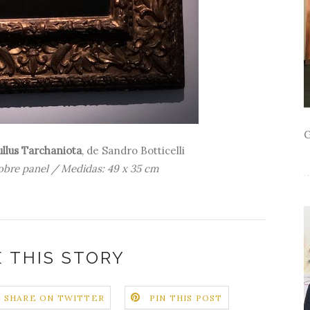
G
ullus Tarchaniota
, de Sandro Botticelli
obre panel / Medidas: 49 x 35 cm
 THIS STORY
SHARE ON TWITTER
PIN THIS POST