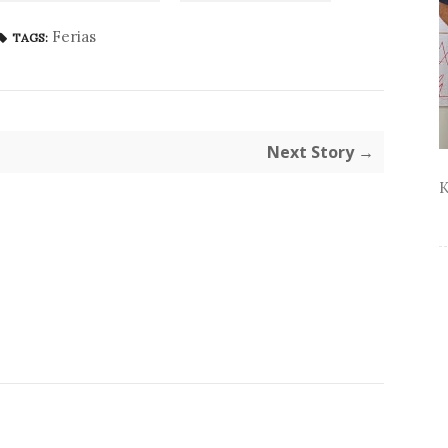
Ferias
TAGS:
Next Story →
K