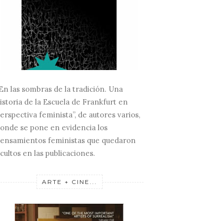
En las sombras de la tradición. Una
istoria de la Escuela de Frankfurt en
erspectiva feminista”, de autores varios,
HERMANOS HAAS
FRIEZE LONDON...
EL G
onde se pone en evidencia los
ANNAH LEVY...
ensamientos feministas que quedaron
cultos en las publicaciones.
ARTE + CINE...