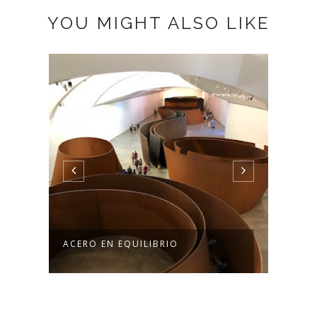
YOU MIGHT ALSO LIKE
A
ACERO EN EQUILIBRIO
SITU
PORTE