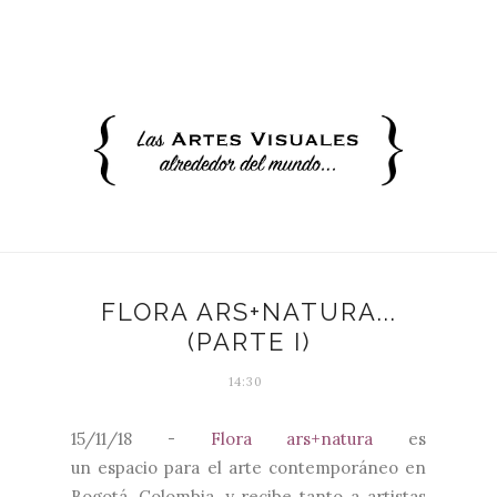
FLORA ARS+NATURA...
(PARTE I)
14:30
15/11/18 -
Flora ars+natura
es
un espacio para el arte contemporáneo en
Bogotá, Colombia, y recibe tanto a artistas