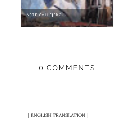
.
ARTE CALLEJERO...
LO Q
0 COMMENTS
|
ENGLISH TRANSLATION
|