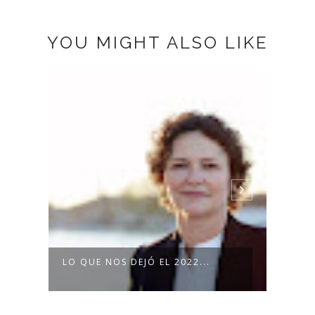
YOU MIGHT ALSO LIKE
LO QUE NOS DEJÓ EL 2022...
LOUI