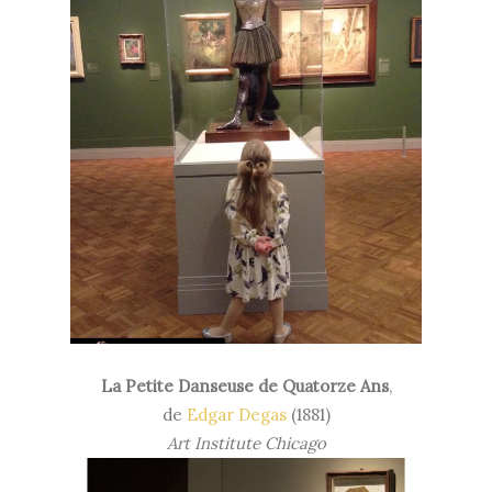
La Petite Danseuse de Quatorze Ans
,
de
Edgar Degas
(1881)
Art Institute Chicago