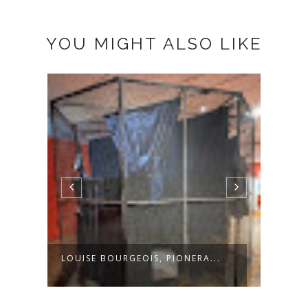
YOU MIGHT ALSO LIKE
LOUISE BOURGEOIS, PIONERA...
ARTE