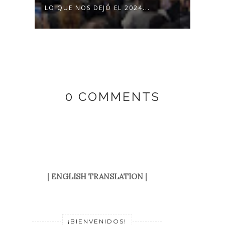
LO QUE NOS DEJÓ EL 2024...
LOS 
FERIA
0 COMMENTS
|
ENGLISH TRANSLATION
|
¡BIENVENIDOS!