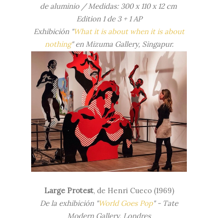
de aluminio / Medidas:
300 x 110 x 12 cm
Edition 1 de 3 + 1 AP
Exhibición "
What it is about when it is about
nothing
"
en Mizuma Gallery, Singapur.
Large Protest
, de
Henri Cueco (1969)
De la exhibición "
World Goes Pop
" - Tate
Modern Gallery, Londres