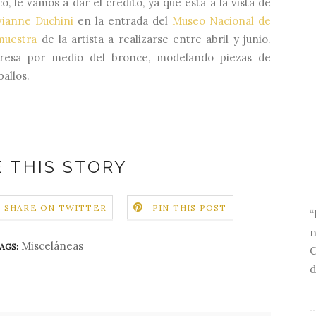
o, le vamos a dar el crédito, ya que está a la vista de
vianne Duchini
en la entrada del
Museo Nacional de
muestra
de la artista a realizarse entre abril y junio.
xpresa por medio del bronce, modelando piezas de
allos.
 THIS STORY
SHARE ON TWITTER
PIN THIS POST
“
n
Misceláneas
AGS:
C
d