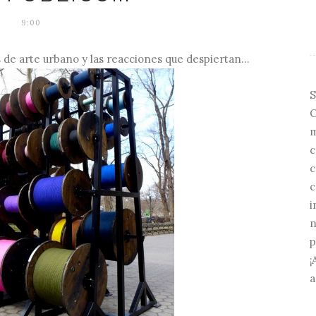
9:00
os de arte urbano y las reacciones que despiertan...
S
O
m
c
c
c
i
n
p
¡
a