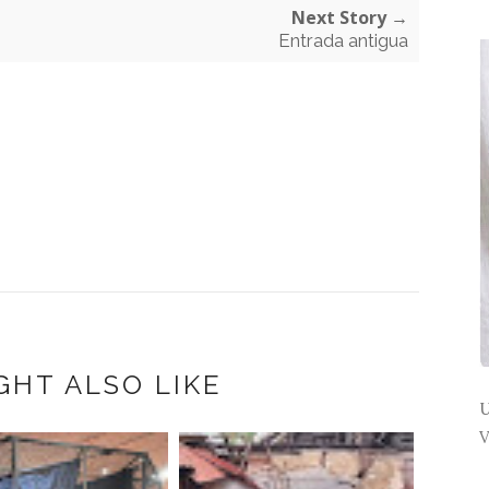
Next Story →
Entrada antigua
GHT ALSO LIKE
U
V