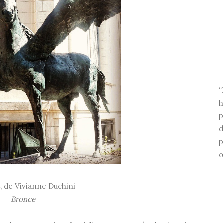
“
h
p
d
p
o
s
, de Vivianne Duchini
Bronce