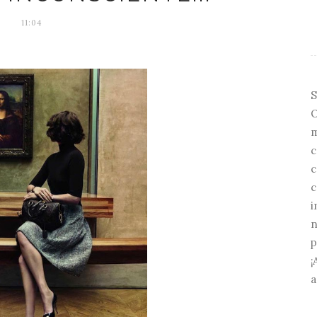
11:04
S
O
m
c
c
c
i
n
p
¡
a