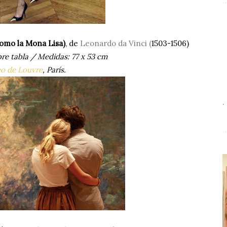
como la Mona Lisa)
, de
Leonardo da Vinci (
1503-1506)
bre tabla / Medidas: 77 x 53 cm
o de Louvre
, París.
.