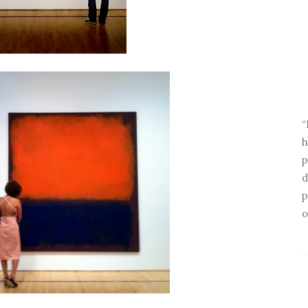
“
h
p
d
p
o