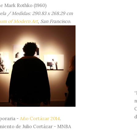
de
Mark Rothko (1960)
tela / Medidas:
290.83 x 268.29 cm
eum of
Modern Art
, San Francisco.
“
n
C
d
poraria
-
Año Cortázar 2014
.
imiento de Julio Cortázar - MNBA