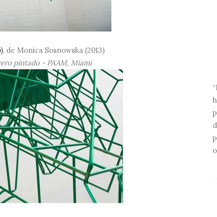
)
, de Monica Sosnowska (2013)
cero pintado - PAAM, Miami
“
h
p
d
p
o