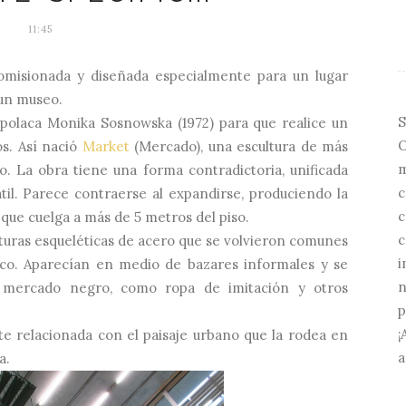
11:45
misionada y diseñada especialmente para un lugar
 un museo.
S
 polaca Monika Sosnowska (1972) para que realice un
O
os. Así nació
Market
(Mercado), una escultura de más
m
o. La obra tiene una forma contradictoria, unificada
c
til. Parece contraerse al expandirse, produciendo la
c
que cuelga a más de 5 metros del piso.
c
culturas esqueléticas de acero que se volvieron comunes
i
tico. Aparecían en medio de bazares informales y se
n
l mercado negro, como ropa de imitación y otros
p
¡
e relacionada con el paisaje urbano que la rodea en
a
a.