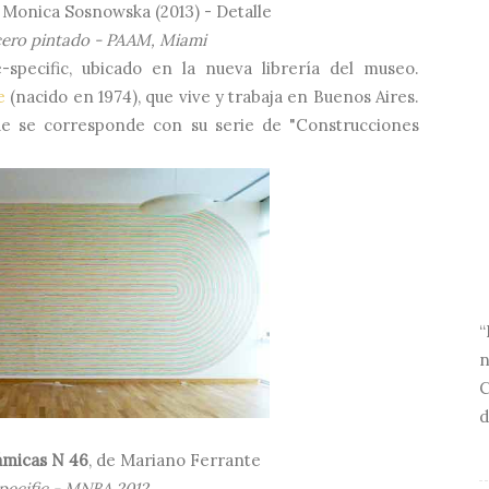
e Monica Sosnowska (2013) - Detalle
cero pintado - PAAM, Miami
pecific, ubicado en la nueva librería del museo.
e
(nacido en 1974), que vive y trabaja en Buenos Aires.
ue se corresponde con su serie de "Construcciones
“
n
C
d
ámicas N 46
, de
Mariano Ferrante
pecific - MNBA 2012