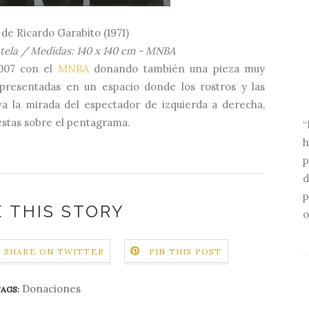
, de Ricardo Garabito (1971)
e tela / Medidas: 140 x 140 cm - MNBA
2007 con el
MNBA
donando también una pieza muy
 representadas en un espacio donde los rostros y las
va la mirada del espectador de izquierda a derecha,
estas sobre el pentagrama.
“
h
p
d
p
 THIS STORY
o
SHARE ON TWITTER
PIN THIS POST
Donaciones
AGS: