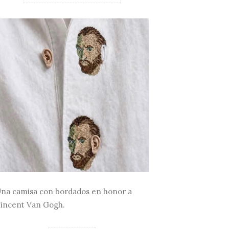
OS GALLARDO, DE
PIET
Y TAMBIÉN D...
CRUC
na camisa con bordados en honor a
incent Van Gogh.