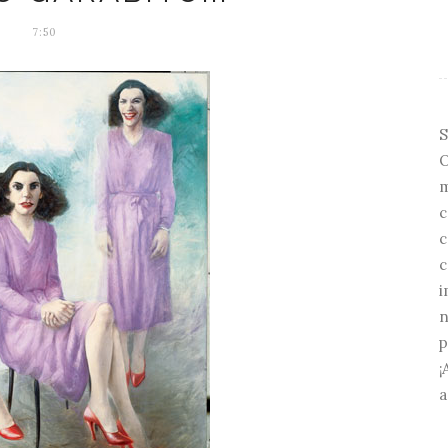
7:50
S
O
m
c
c
c
i
n
p
¡
a