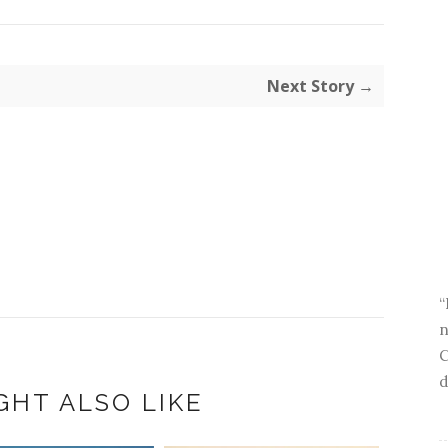
Next Story →
“
n
C
d
GHT ALSO LIKE