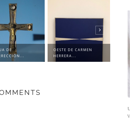
UA DE
OESTE DE CARMEN
CARL
RRECCIÓN...
HERRERA...
DÍA 
COMMENTS
U
V