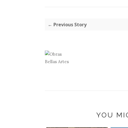
← Previous Story
YOU MI
ASEO POR LA SALA
ICO...