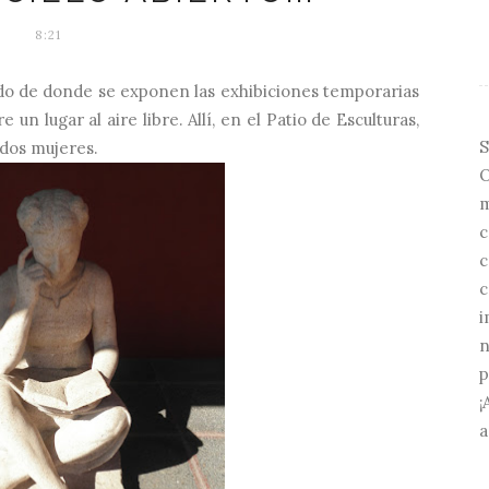
8:21
ado de donde se exponen las exhibiciones temporarias
n lugar al aire libre. Allí, en el Patio de Esculturas,
S
 dos mujeres.
O
m
c
c
c
i
n
p
¡
a