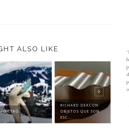
GHT ALSO LIKE
“
h
p
d
p
o
RICHARD DEACON:
CERO...
OBJETOS QUE SON
CUAN
ESC...
EL O