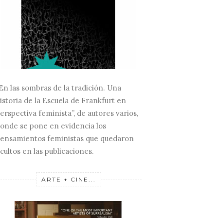
En las sombras de la tradición. Una
istoria de la Escuela de Frankfurt en
erspectiva feminista”, de autores varios,
onde se pone en evidencia los
ensamientos feministas que quedaron
cultos en las publicaciones.
ARTE + CINE...
DO EL VIDRIO ES
ESCULTURA
ESCU
BJETO ADMIR...
HIPERREALISTA...
II...