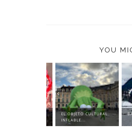
YOU MI
LTURA INFLABLE
EL OBJETO CULTURAL
BAJO 
INFLABLE...