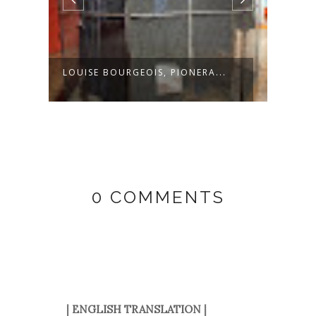
LOUISE BOURGEOIS, PIONERA...
ARTE
0 COMMENTS
|
ENGLISH TRANSLATION
|