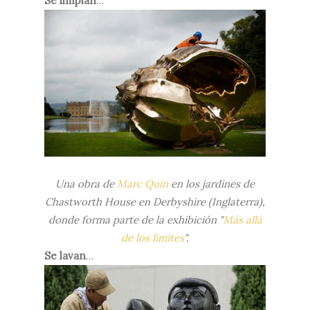
Se limpian
…
Una obra de
Marc Quin
en los jardines de
Chastworth House en Derbyshire (Inglaterra),
donde forma parte de la exhibición "
Más allá
de los límites
".
Se lavan
…