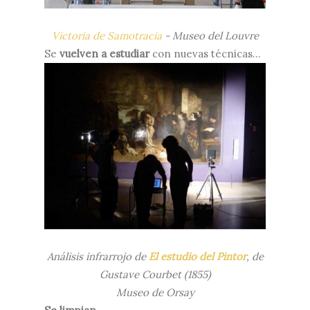
Victoria de Samotracia
- Museo del Louvre
Se
vuelven a estudiar
con nuevas técnicas...
Análisis infrarrojo de
El estudio del Pintor
, de
Gustave Courbet (1855)
Museo de Orsay